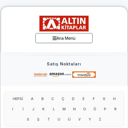
Ana Menü
Satış Noktaları
HEPSİ
A
B
C
Ç
D
E
F
G
H
I
İ
J
K
L
M
N
O
Ö
P
R
S
Ş
T
U
Ü
V
Y
Z