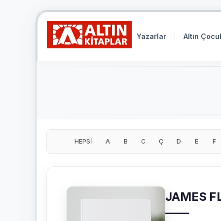
Yazarlar
Altın Çocu
HEPSİ
A
B
C
Ç
D
E
F
JAMES F