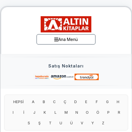
Ana Menü
Satış Noktaları
HEPSİ
A
B
C
Ç
D
E
F
G
H
I
İ
J
K
L
M
N
O
Ö
P
R
S
Ş
T
U
Ü
V
Y
Z