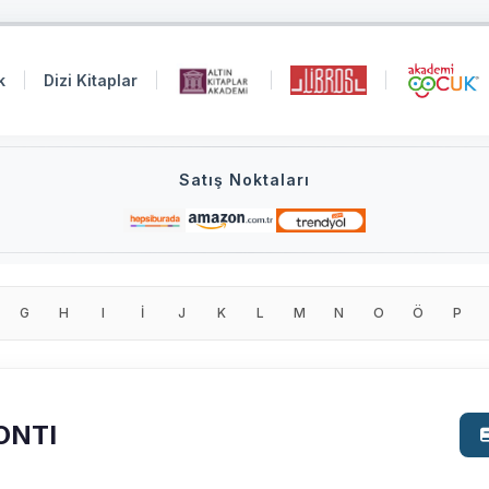
k
Dizi Kitaplar
Satış Noktaları
G
H
I
İ
J
K
L
M
N
O
Ö
P
ONTI