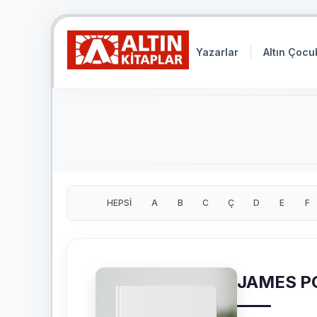
Yazarlar
Altın Çocu
HEPSİ
A
B
C
Ç
D
E
F
JAMES P