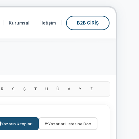
Kurumsal
İletişim
B2B GİRİŞ
R
S
Ş
T
U
Ü
V
Y
Z
Yazarın Kitapları
Yazarlar Listesine Dön