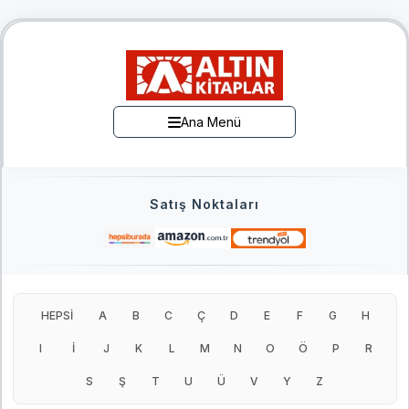
Ana Menü
Satış Noktaları
HEPSİ
A
B
C
Ç
D
E
F
G
H
I
İ
J
K
L
M
N
O
Ö
P
R
S
Ş
T
U
Ü
V
Y
Z