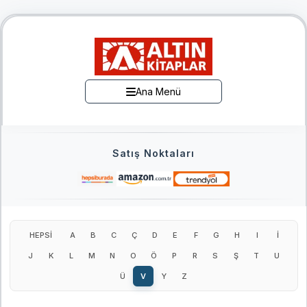
Ana Menü
Satış Noktaları
HEPSİ
A
B
C
Ç
D
E
F
G
H
I
İ
J
K
L
M
N
O
Ö
P
R
S
Ş
T
U
Ü
V
Y
Z